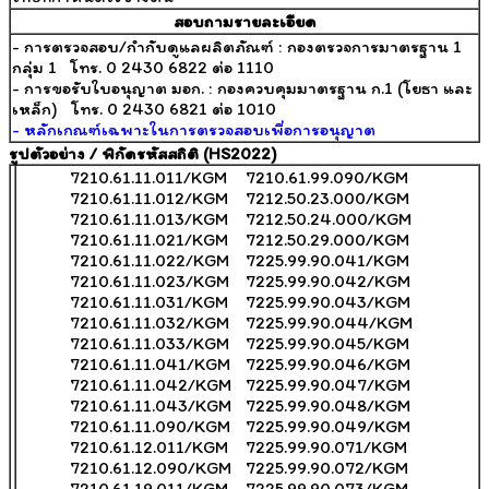
สอบถามรายละเอียด
- การตรวจสอบ/กำกับดูแลผลิตภัณฑ์ : กองตรวจการมาตรฐาน 1
กลุ่ม 1 โทร. 0 2430 6822 ต่อ 1110
- การขอรับใบอนุญาต มอก. : กองควบคุมมาตรฐาน ก.1 (โยธา และ
เหล็ก) โทร. 0 2430 6821 ต่อ 1010
- หลักเกณฑ์เฉพาะในการตรวจสอบเพื่อการอนุญาต
รูปตัวอย่าง / พิกัดรหัสสถิติ (HS2022)
7210.61.11.011/KGM
7210.61.99.090/KGM
7210.61.11.012/KGM
7212.50.23.000/KGM
7210.61.11.013/KGM
7212.50.24.000/KGM
7210.61.11.021/KGM
7212.50.29.000/KGM
7210.61.11.022/KGM
7225.99.90.041/KGM
7210.61.11.023/KGM
7225.99.90.042/KGM
7210.61.11.031/KGM
7225.99.90.043/KGM
7210.61.11.032/KGM
7225.99.90.044/KGM
7210.61.11.033/KGM
7225.99.90.045/KGM
7210.61.11.041/KGM
7225.99.90.046/KGM
7210.61.11.042/KGM
7225.99.90.047/KGM
7210.61.11.043/KGM
7225.99.90.048/KGM
7210.61.11.090/KGM
7225.99.90.049/KGM
7210.61.12.011/KGM
7225.99.90.071/KGM
7210.61.12.090/KGM
7225.99.90.072/KGM
7210.61.19.011/KGM
7225.99.90.073/KGM